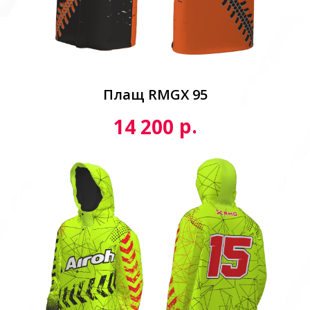
Плащ RMGX 95
р.
14 200