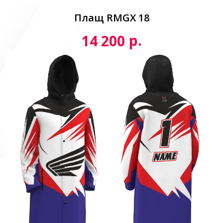
Плащ RMGX 18
р.
14 200