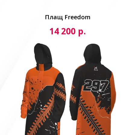
Плащ Freedom
р.
14 200