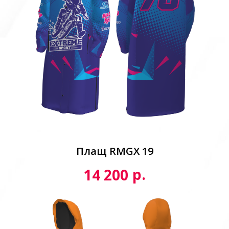
Плащ RMGX 19
р.
14 200