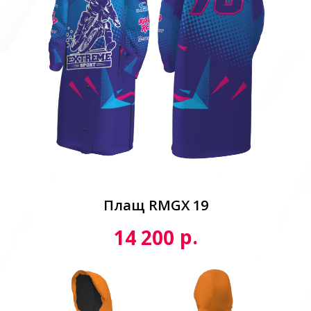
Плащ RMGX 19
р.
14 200