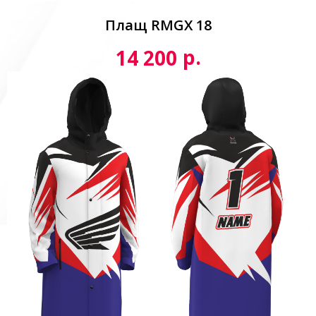
Плащ RMGX 18
р.
14 200