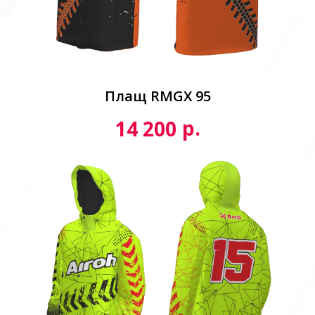
Плащ RMGX 95
р.
14 200