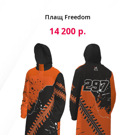
Плащ Freedom
р.
14 200