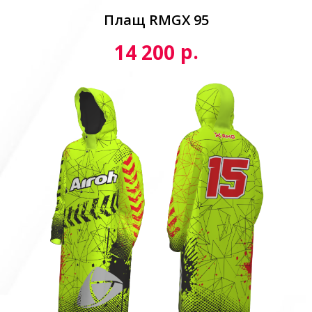
Плащ RMGX 95
р.
14 200