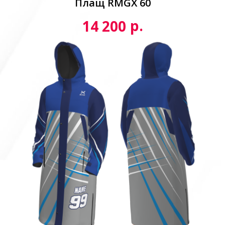
Плащ RMGX 60
р.
14 200