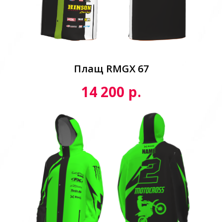
Плащ RMGX 67
р.
14 200