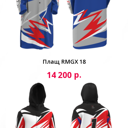
Плащ RMGX 18
р.
14 200