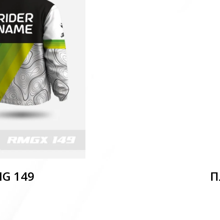
MG 149
П