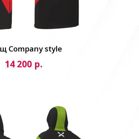
щ Сompany style
р.
14 200