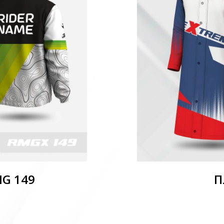
MG 149
П