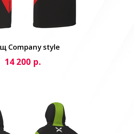
щ Сompany style
р.
14 200