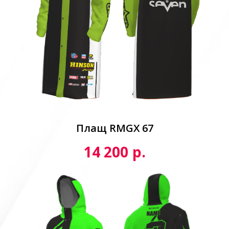
Плащ RMGX 67
р.
14 200