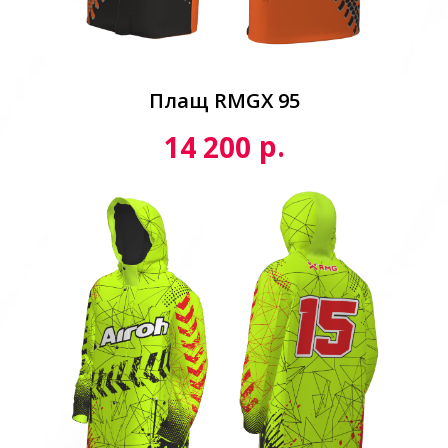
Плащ RMGX 95
р.
14 200