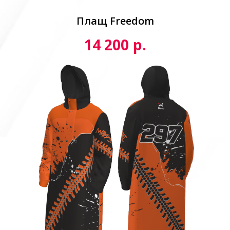
Плащ Freedom
р.
14 200