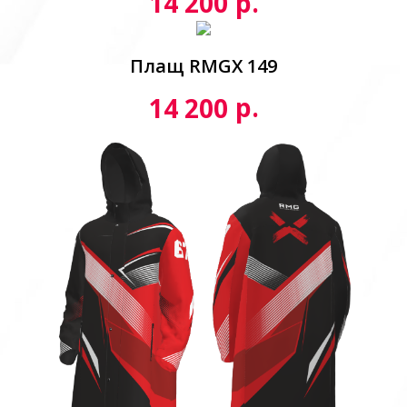
р.
14 200
Плащ RMGX 149
р.
14 200