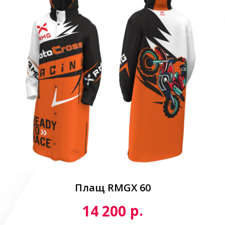
Плащ RMGX 60
р.
14 200