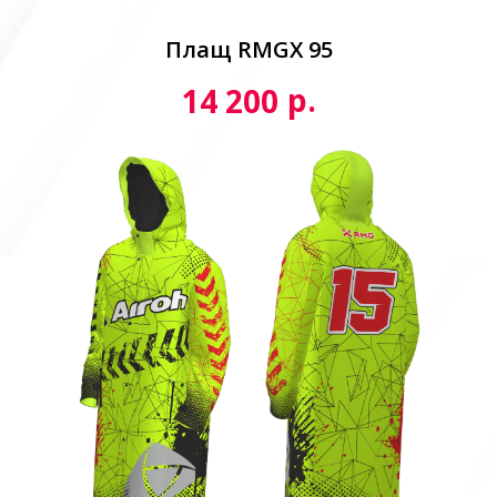
Плащ RMGX 95
р.
14 200