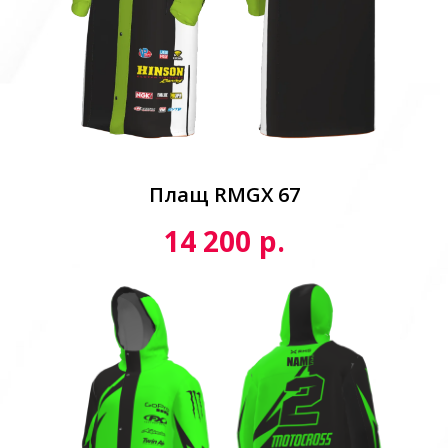
Плащ RMGX 67
р.
14 200