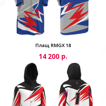
Плащ RMGX 18
р.
14 200