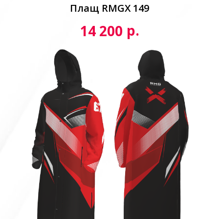
Плащ RMGX 149
р.
14 200