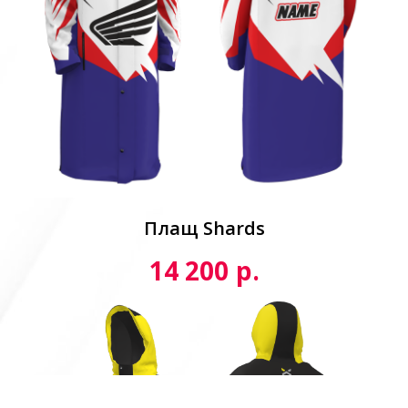
Плащ Shards
р.
14 200