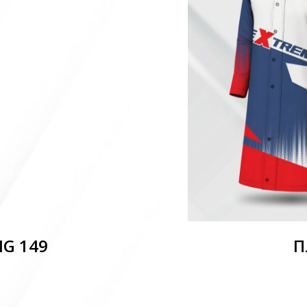
MG 149
П