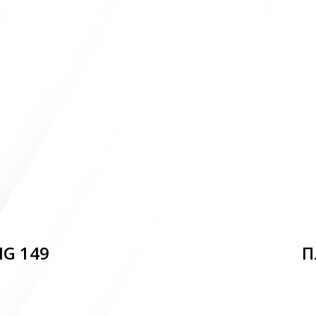
MG 149
П