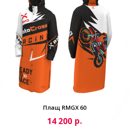
Плащ RMGX 60
р.
14 200