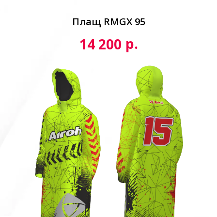
Плащ RMGX 95
р.
14 200