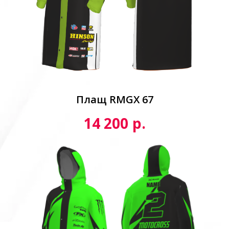
Плащ RMGX 67
р.
14 200