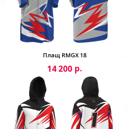
Плащ RMGX 18
р.
14 200