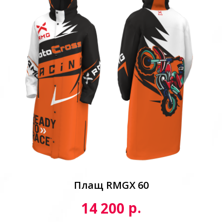
Плащ RMGX 60
р.
14 200