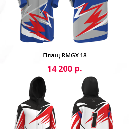
Плащ RMGX 18
р.
14 200