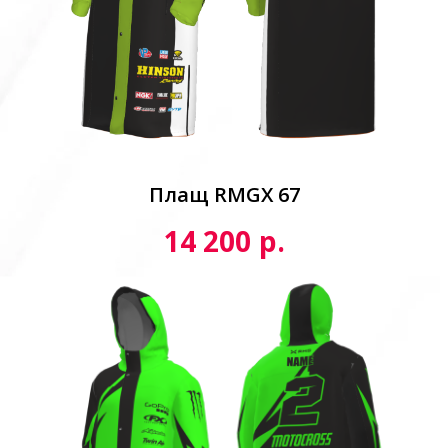
Плащ RMGX 67
р.
14 200