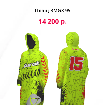
Плащ RMGX 95
р.
14 200