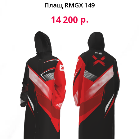
Плащ RMGX 149
р.
14 200