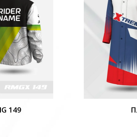
MG 149
П