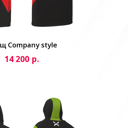
щ Сompany style
р.
14 200