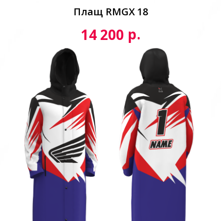
Плащ RMGX 18
р.
14 200