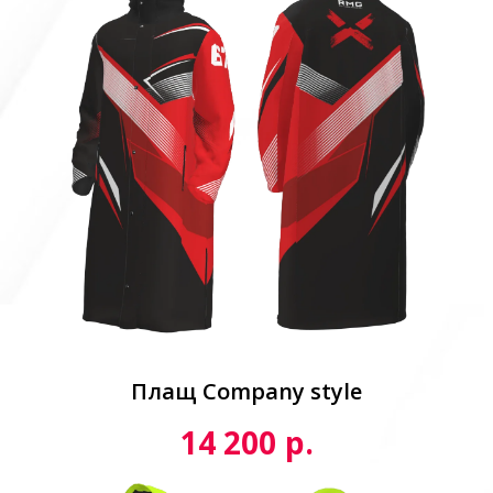
Плащ Сompany style
р.
14 200