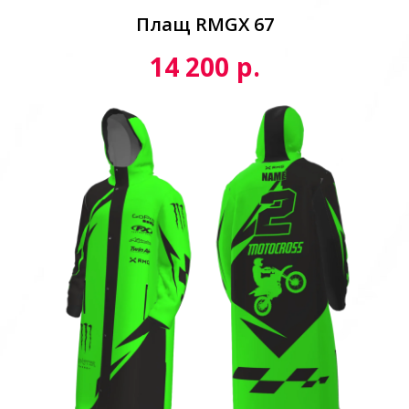
Плащ RMGX 67
р.
14 200