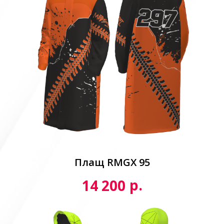
Плащ RMGX 95
р.
14 200