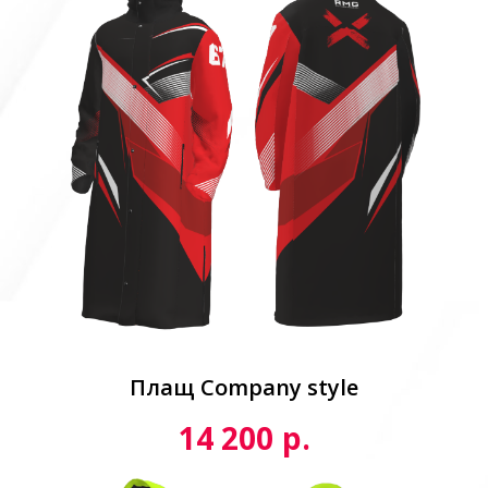
Плащ Сompany style
р.
14 200