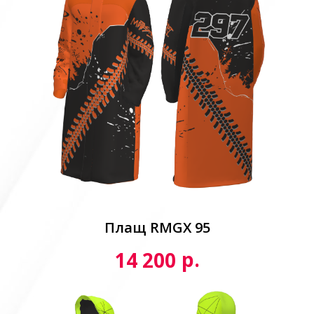
Плащ RMGX 95
р.
14 200