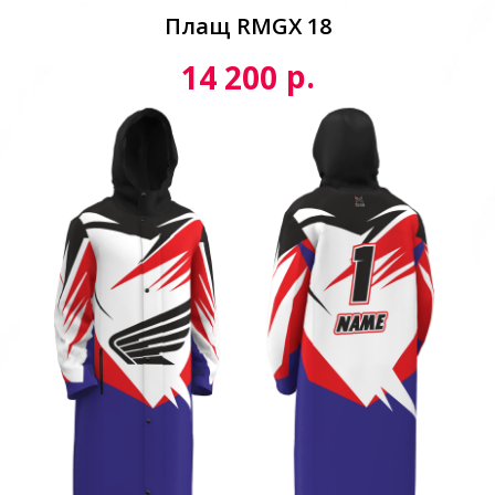
Плащ RMGX 18
р.
14 200