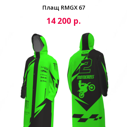
Плащ RMGX 67
р.
14 200