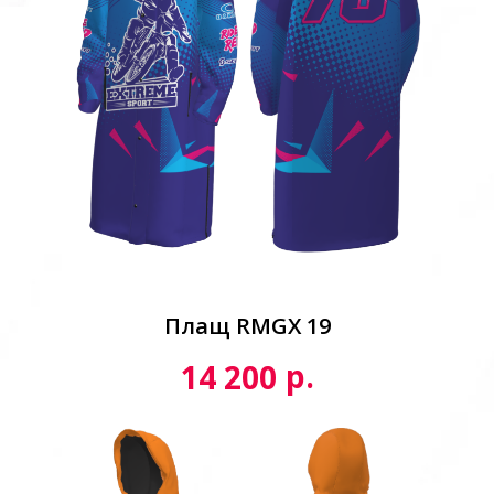
Плащ RMGX 19
р.
14 200