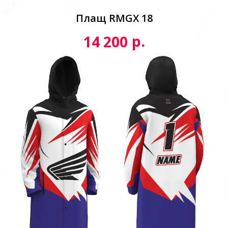
Плащ RMGX 18
р.
14 200