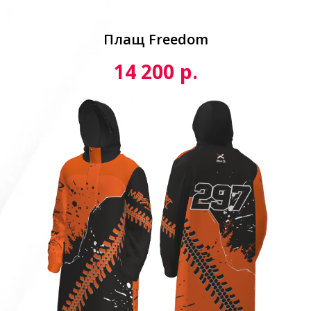
Плащ Freedom
р.
14 200