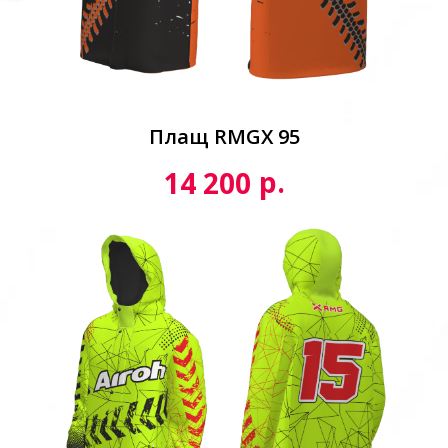
Плащ RMGX 95
р.
14 200