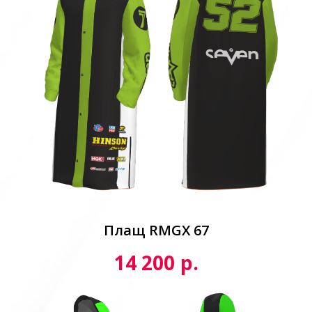
Плащ RMGX 67
р.
14 200