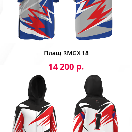
Плащ RMGX 18
р.
14 200