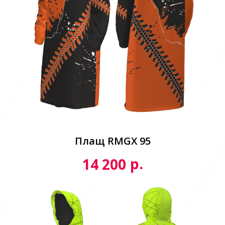
Плащ RMGX 95
р.
14 200