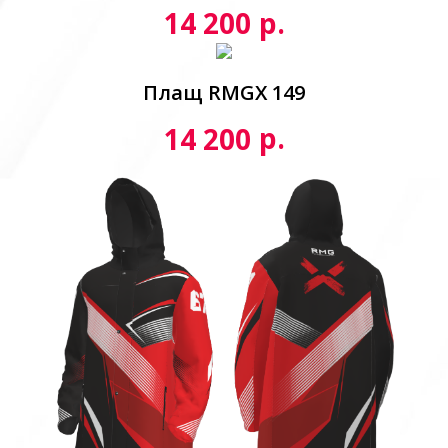
р.
14 200
Плащ RMGX 149
р.
14 200