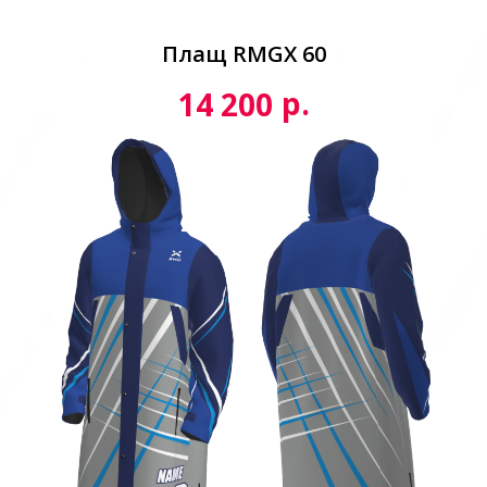
Плащ RMGX 60
р.
14 200