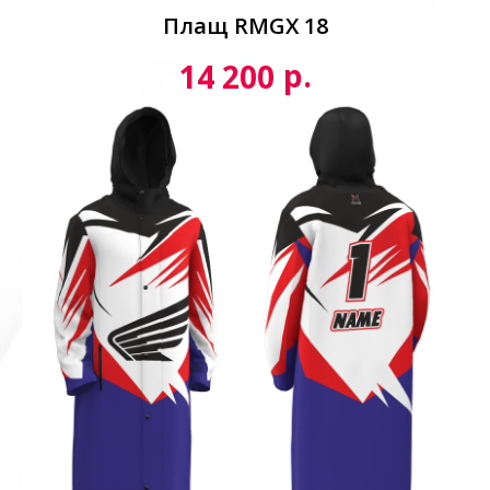
Плащ RMGX 18
р.
14 200