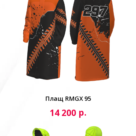
Плащ RMGX 95
р.
14 200