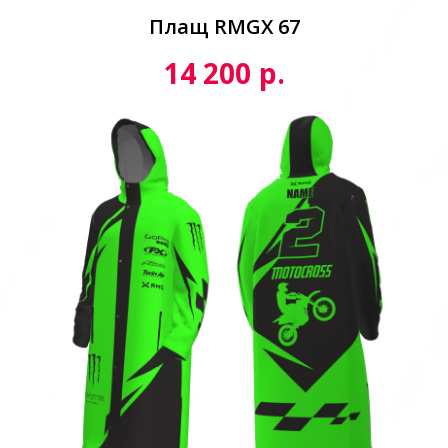
Плащ RMGX 67
р.
14 200