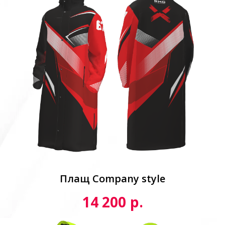
Плащ Сompany style
р.
14 200