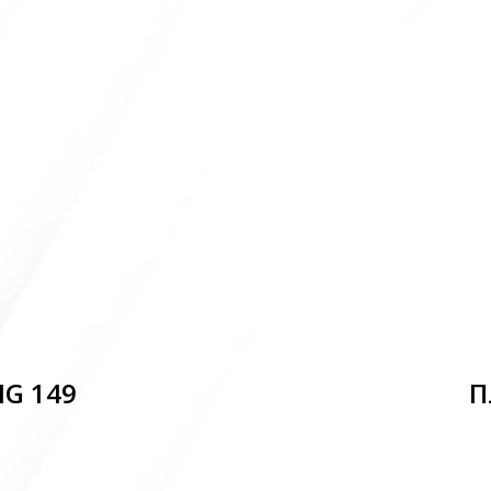
MG 149
П