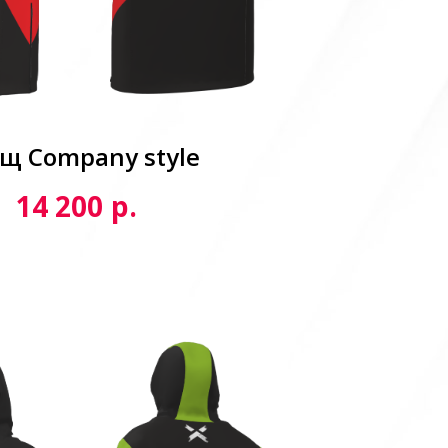
щ Сompany style
р.
14 200