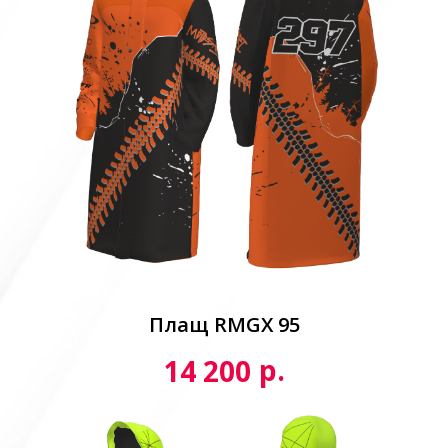
Плащ RMGX 95
р.
14 200