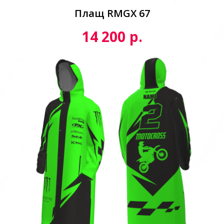
Плащ RMGX 67
р.
14 200