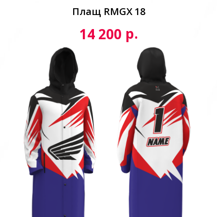
Плащ RMGX 18
р.
14 200