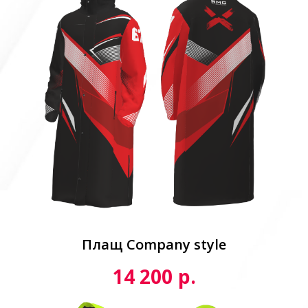
Плащ Сompany style
р.
14 200