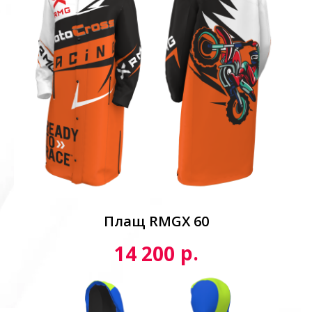
Плащ RMGX 60
р.
14 200