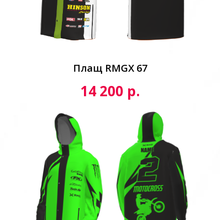
Плащ RMGX 67
р.
14 200