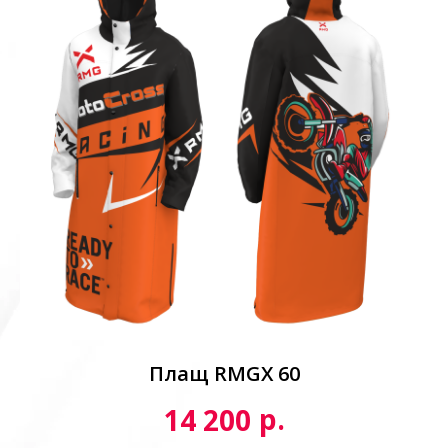
Плащ RMGX 60
р.
14 200