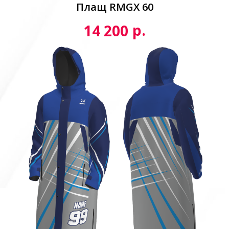
Плащ RMGX 60
р.
14 200