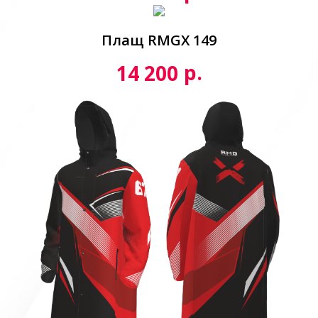
Плащ RMGX 149
р.
14 200