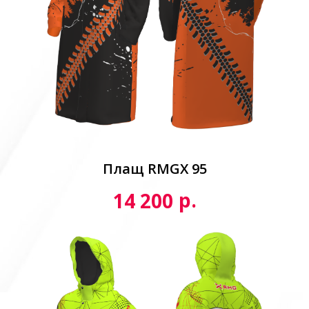
Плащ RMGX 95
р.
14 200