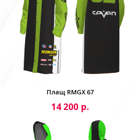
Плащ RMGX 67
р.
14 200