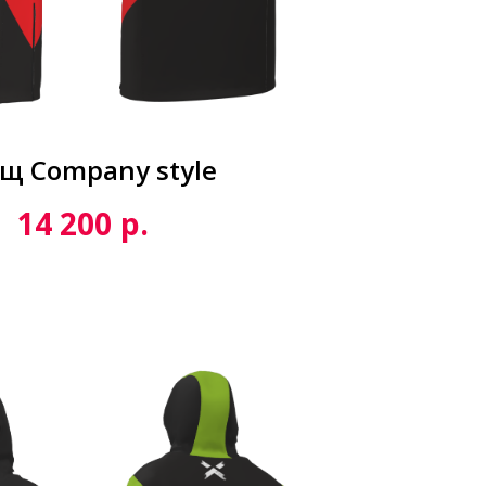
щ Сompany style
р.
14 200