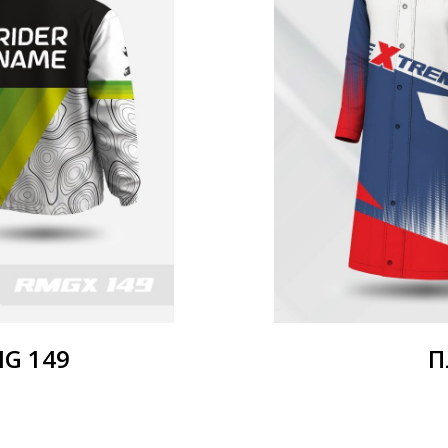
MG 149
П