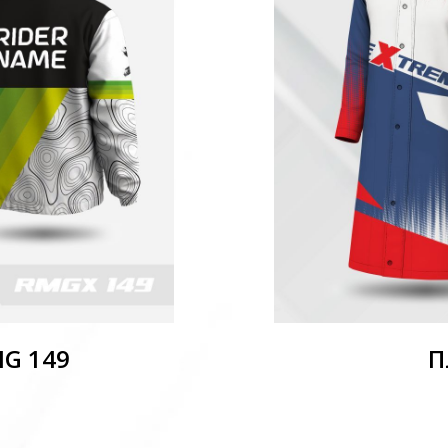
MG 149
П