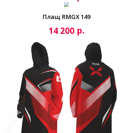
Плащ RMGX 149
р.
14 200