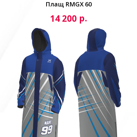
Плащ RMGX 60
р.
14 200