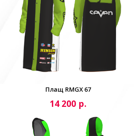
Плащ RMGX 67
р.
14 200