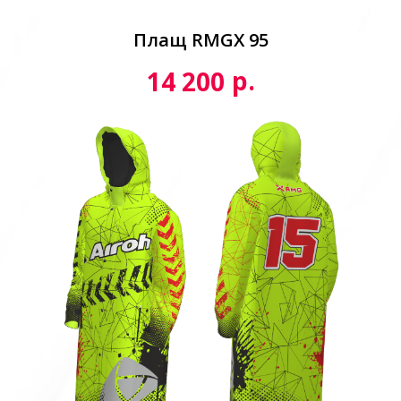
Плащ RMGX 95
р.
14 200