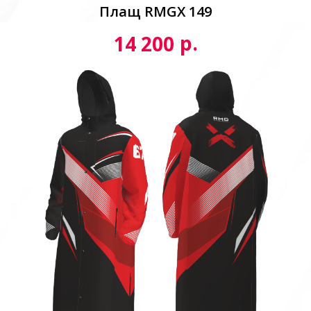
Плащ RMGX 149
р.
14 200