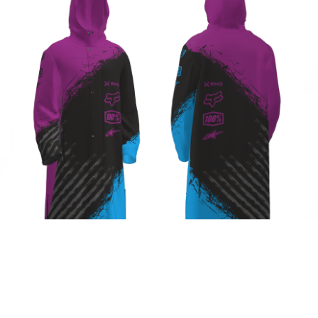
Плащ Team style
р.
14 200