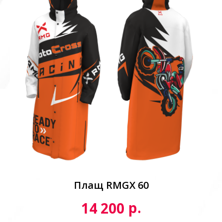
Плащ RMGX 60
р.
14 200