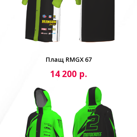
Плащ RMGX 67
р.
14 200