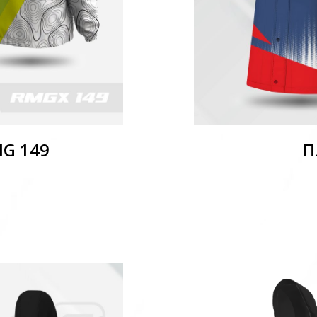
MG 149
П