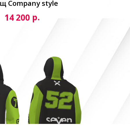
щ Сompany style
р.
14 200