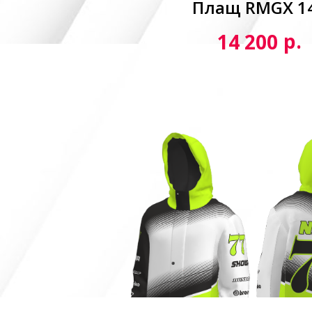
Плащ RMGX 1
р.
14 200